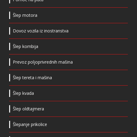
Šlep motora
Dovoz vozila iz inostranstva
Šlep kombija
Prevoz poljoprivrednih mašina
Šlep tereta i mašina
Šlep kvada
Šlep oldtajmera
Šlepanje prikolice