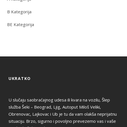
B Kategorija
BE Kategorija
UKRATKO
U slučaju saobraćajnog udesa ili kvara na vozilu, Šlep
služba Šeki – Beograd, Ljig, Autoput Miloš Veliki,
Obrenovac, Lajkovac i Ub je tu da vam olakša neprijatnu
situaciju. Brzo, sigurno i povoljno prevezemo vas i vaše