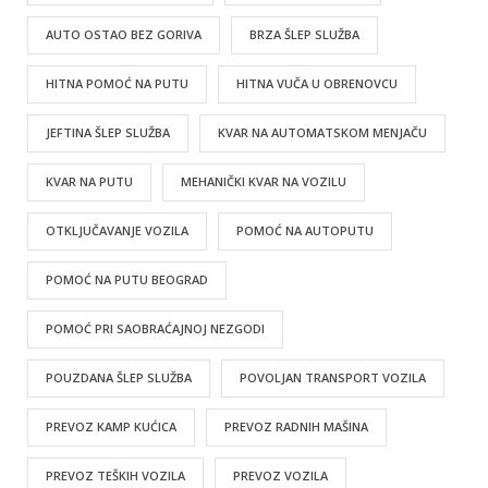
AUTO OSTAO BEZ GORIVA
BRZA ŠLEP SLUŽBA
HITNA POMOĆ NA PUTU
HITNA VUČA U OBRENOVCU
JEFTINA ŠLEP SLUŽBA
KVAR NA AUTOMATSKOM MENJAČU
KVAR NA PUTU
MEHANIČKI KVAR NA VOZILU
OTKLJUČAVANJE VOZILA
POMOĆ NA AUTOPUTU
POMOĆ NA PUTU BEOGRAD
POMOĆ PRI SAOBRAĆAJNOJ NEZGODI
POUZDANA ŠLEP SLUŽBA
POVOLJAN TRANSPORT VOZILA
PREVOZ KAMP KUĆICA
PREVOZ RADNIH MAŠINA
PREVOZ TEŠKIH VOZILA
PREVOZ VOZILA