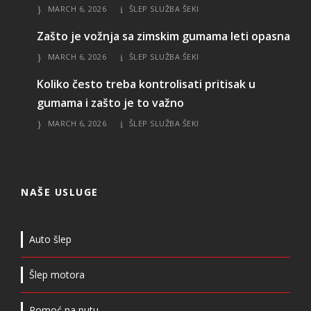
MARCH 6, 2026
ŠLEP SLUŽBA ŠEKI
Zašto je vožnja sa zimskim gumama leti opasna
MARCH 6, 2026
ŠLEP SLUŽBA ŠEKI
Koliko često treba kontrolisati pritisak u
gumama i zašto je to važno
MARCH 6, 2026
ŠLEP SLUŽBA ŠEKI
NAŠE USLUGE
Auto šlep
Šlep motora
Pomoć na putu