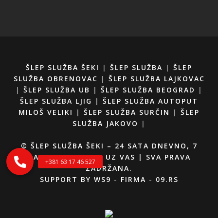
ŠLEP SLUŽBA ŠEKI
|
ŠLEP SLUŽBA
|
ŠLEP
SLUŽBA OBRENOVAC
|
ŠLEP SLUŽBA LAJKOVAC
|
ŠLEP SLUŽBA UB
|
ŠLEP SLUŽBA BEOGRAD
|
ŠLEP SLUŽBA LJIG
|
ŠLEP SLUŽBA AUTOPUT
MILOŠ VELIKI
|
ŠLEP SLUŽBA SURČIN
|
ŠLEP
SLUŽBA JAKOVO
|
© ŠLEP SLUŽBA ŠEKI – 24 SATA DNEVNO, 7
DANA U NEDELJI – UZ VAS | SVA PRAVA
ZADRŽANA.
SUPPORT BY
WS9
-
FIRMA
-
09.RS