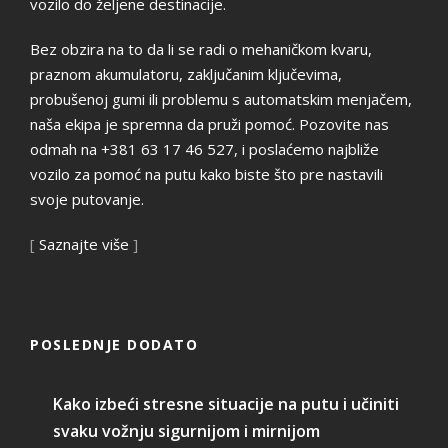
vozilo do željene destinacije.
Bez obzira na to da li se radi o mehaničkom kvaru,
praznom akumulatoru, zaključanim ključevima,
probušenoj gumi ili problemu s automatskim menjačem,
naša ekipa je spremna da pruži pomoć. Pozovite nas
odmah na +381 63 17 46 527, i poslaćemo najbliže
vozilo za pomoć na putu kako biste što pre nastavili
svoje putovanje.
[
Saznajte više
]
POSLEDNJE DODATO
Kako izbeći stresne situacije na putu i učiniti
svaku vožnju sigurnijom i mirnijom