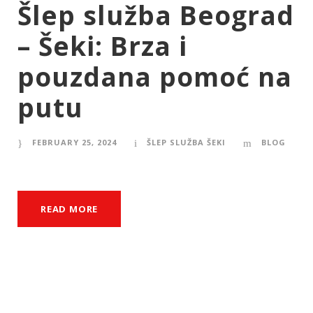
Šlep služba Beograd
– Šeki: Brza i
pouzdana pomoć na
putu
FEBRUARY 25, 2024
ŠLEP SLUŽBA ŠEKI
BLOG
READ MORE