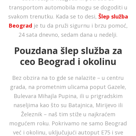
transportom automobila mogu se dogoditi u
svakom trenutku. Kada se to desi,
Šlep služba
Beograd
je tu da pruži sigurnu i brzu pomoć,
24 sata dnevno, sedam dana u nedelji.
Pouzdana šlep služba za
ceo Beograd i okolinu
Bez obzira na to gde se nalazite – u centru
grada, na prometnim ulicama poput Gazele,
Bulevara Mihajla Pupina, ili u prigradskim
naseljima kao što su Batajnica, Mirijevo ili
Železnik – naš tim stiže u najkraćem
mogućem roku. Pokrivamo ne samo Beograd
već i okolinu, uključujući autoput E75 i sve