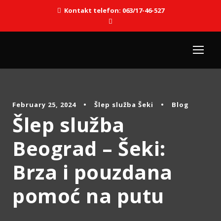
Kontakt telefon: 063/17-46-527
February 25, 2024
•
Šlep služba Šeki
•
Blog
Šlep služba
Beograd – Šeki:
Brza i pouzdana
pomoć na putu