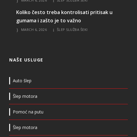
MARCH 6, 2026
ŠLEP SLUŽBA ŠEKI
Koliko često treba kontrolisati pritisak u
gumama i zašto je to važno
MARCH 6, 2026
ŠLEP SLUŽBA ŠEKI
NAŠE USLUGE
Auto šlep
Šlep motora
Pomoć na putu
Šlep motora