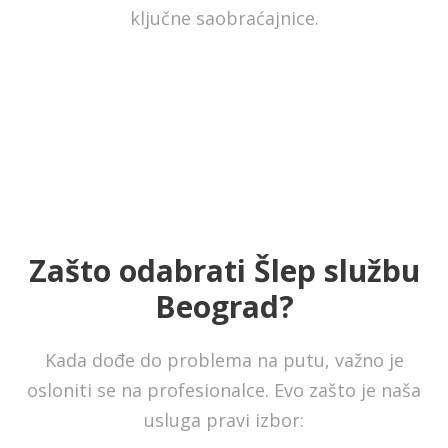
ključne saobraćajnice.
Zašto odabrati Šlep službu
Beograd?
Kada dođe do problema na putu, važno je
osloniti se na profesionalce. Evo zašto je naša
usluga pravi izbor: