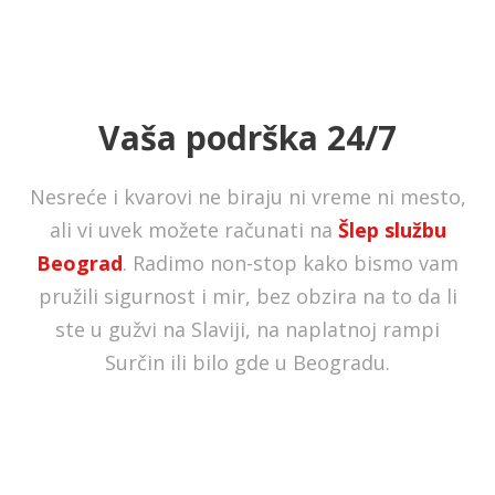
Vaša podrška 24/7
Nesreće i kvarovi ne biraju ni vreme ni mesto,
ali vi uvek možete računati na
Šlep službu
Beograd
. Radimo non-stop kako bismo vam
pružili sigurnost i mir, bez obzira na to da li
ste u gužvi na Slaviji, na naplatnoj rampi
Surčin ili bilo gde u Beogradu.