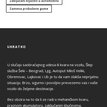
Zaključani ključevi u automobilu
Zamena probušene gume
UKRATKO
U slučaju saobraćajnog udesa ili kvara na vozilu, Šlep
služba Šeki – Beograd, Ljig, Autoput Miloš Veliki,
Obrenovac, Lajkovac i Ub je tu da vam olakša neprijatnu
situaciju. Brzo, sigurno i povoljno prevezemo vas i vaše
vozilo do željene destinacije.
Bez obzira na to da li se radi o mehaničkom kvaru,
praznom akumulatoru, zaključanim ključevima,