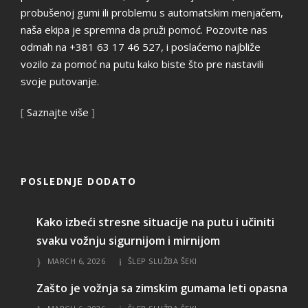
probušenoj gumi ili problemu s automatskim menjačem,
naša ekipa je spremna da pruži pomoć. Pozovite nas
odmah na +381 63 17 46 527, i poslaćemo najbliže
vozilo za pomoć na putu kako biste što pre nastavili
svoje putovanje.
[
Saznajte više
]
POSLEDNJE DODATO
Kako izbeći stresne situacije na putu i učiniti
svaku vožnju sigurnijom i mirnijom
MARCH 6, 2026
ŠLEP SLUŽBA ŠEKI
Zašto je vožnja sa zimskim gumama leti opasna