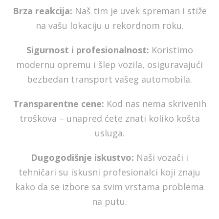
Brza reakcija:
Naš tim je uvek spreman i stiže
na vašu lokaciju u rekordnom roku.
Sigurnost i profesionalnost:
Koristimo
modernu opremu i šlep vozila, osiguravajući
bezbedan transport vašeg automobila.
Transparentne cene:
Kod nas nema skrivenih
troškova – unapred ćete znati koliko košta
usluga.
Dugogodišnje iskustvo:
Naši vozači i
tehničari su iskusni profesionalci koji znaju
kako da se izbore sa svim vrstama problema
na putu.