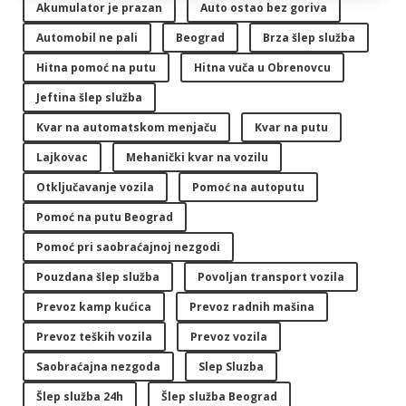
Akumulator je prazan
Auto ostao bez goriva
Automobil ne pali
Beograd
Brza šlep služba
Hitna pomoć na putu
Hitna vuča u Obrenovcu
Jeftina šlep služba
Kvar na automatskom menjaču
Kvar na putu
Lajkovac
Mehanički kvar na vozilu
Otključavanje vozila
Pomoć na autoputu
Pomoć na putu Beograd
Pomoć pri saobraćajnoj nezgodi
Pouzdana šlep služba
Povoljan transport vozila
Prevoz kamp kućica
Prevoz radnih mašina
Prevoz teških vozila
Prevoz vozila
Saobraćajna nezgoda
Slep Sluzba
Šlep služba 24h
Šlep služba Beograd