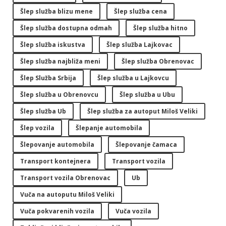
Šlep služba blizu mene
Šlep služba cena
Šlep služba dostupna odmah
Šlep služba hitno
Šlep služba iskustva
Šlep služba Lajkovac
Šlep služba najbliža meni
Šlep služba Obrenovac
Šlep Služba Srbija
Šlep služba u Lajkovcu
Šlep služba u Obrenovcu
Šlep služba u Ubu
Šlep služba Ub
Šlep služba za autoput Miloš Veliki
Šlep vozila
Šlepanje automobila
Šlepovanje automobila
Šlepovanje čamaca
Transport kontejnera
Transport vozila
Transport vozila Obrenovac
Ub
Vuča na autoputu Miloš Veliki
Vuča pokvarenih vozila
Vuča vozila