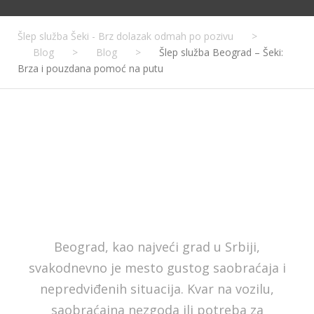
Šlep služba Šeki - Brz dolazak odmah po pozivu
>
Blog
>
Blog
>
Šlep služba Beograd – Šeki:
Brza i pouzdana pomoć na putu
Beograd, kao najveći grad u Srbiji,
svakodnevno je mesto gustog saobraćaja i
nepredviđenih situacija. Kvar na vozilu,
saobraćajna nezgoda ili potreba za