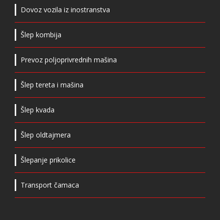
Dovoz vozila iz inostranstva
Šlep kombija
Prevoz poljoprivrednih mašina
Šlep tereta i mašina
Šlep kvada
Šlep oldtajmera
Šlepanje prikolice
Transport čamaca