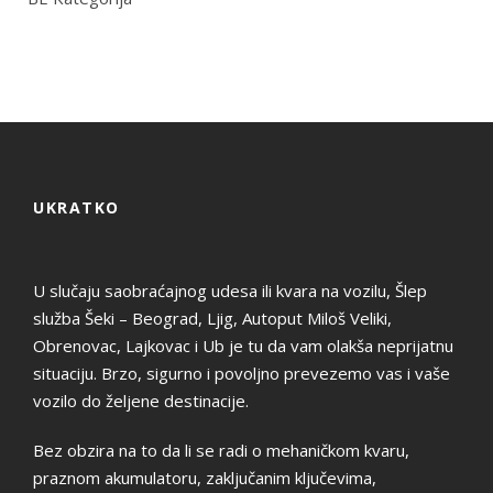
UKRATKO
U slučaju saobraćajnog udesa ili kvara na vozilu, Šlep
služba Šeki – Beograd, Ljig, Autoput Miloš Veliki,
Obrenovac, Lajkovac i Ub je tu da vam olakša neprijatnu
situaciju. Brzo, sigurno i povoljno prevezemo vas i vaše
vozilo do željene destinacije.
Bez obzira na to da li se radi o mehaničkom kvaru,
praznom akumulatoru, zaključanim ključevima,