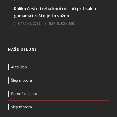
Koliko često treba kontrolisati pritisak u
gumama i zašto je to važno
MARCH 6, 2026
ŠLEP SLUŽBA ŠEKI
NAŠE USLUGE
Auto šlep
Šlep motora
Pomoć na putu
Šlep motora