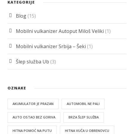
KATEGORIJE
Blog
(15)
Mobilni vulkanizer Autoput Miloš Veliki
(1)
Mobilni vulkanizer Srbija – Šeki
(1)
Šlep služba Ub
(3)
OZNAKE
AKUMULATOR JE PRAZAN
AUTOMOBIL NE PALI
AUTO OSTAO BEZ GORIVA
BRZA ŠLEP SLUŽBA
HITNA POMOĆ NA PUTU
HITNA VUČA U OBRENOVCU