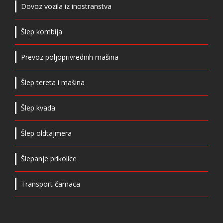
Dovoz vozila iz inostranstva
Šlep kombija
Prevoz poljoprivrednih mašina
Šlep tereta i mašina
Šlep kvada
Šlep oldtajmera
Šlepanje prikolice
Transport čamaca