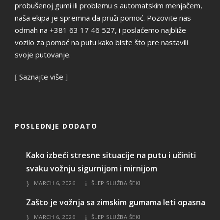
probušenoj gumi ili problemu s automatskim menjačem,
naša ekipa je spremna da pruži pomoć. Pozovite nas
odmah na +381 63 17 46 527, i poslaćemo najbliže
vozilo za pomoć na putu kako biste što pre nastavili
svoje putovanje.
[
Saznajte više
]
POSLEDNJE DODATO
Kako izbeći stresne situacije na putu i učiniti
svaku vožnju sigurnijom i mirnijom
MARCH 6, 2026
ŠLEP SLUŽBA ŠEKI
Zašto je vožnja sa zimskim gumama leti opasna
MARCH 6, 2026
ŠLEP SLUŽBA ŠEKI