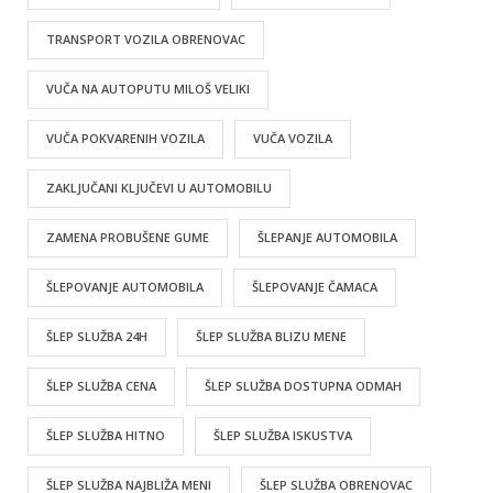
TRANSPORT VOZILA OBRENOVAC
VUČA NA AUTOPUTU MILOŠ VELIKI
VUČA POKVARENIH VOZILA
VUČA VOZILA
ZAKLJUČANI KLJUČEVI U AUTOMOBILU
ZAMENA PROBUŠENE GUME
ŠLEPANJE AUTOMOBILA
ŠLEPOVANJE AUTOMOBILA
ŠLEPOVANJE ČAMACA
ŠLEP SLUŽBA 24H
ŠLEP SLUŽBA BLIZU MENE
ŠLEP SLUŽBA CENA
ŠLEP SLUŽBA DOSTUPNA ODMAH
ŠLEP SLUŽBA HITNO
ŠLEP SLUŽBA ISKUSTVA
ŠLEP SLUŽBA NAJBLIŽA MENI
ŠLEP SLUŽBA OBRENOVAC