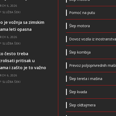
RCH 6, 2026
P SLUŽBA ŠEKI
Pomoć na putu
o je vožnja sa zimskim
Šlep motora
ama leti opasna
RCH 6, 2026
Dovoz vozila iz inostranstv
P SLUŽBA ŠEKI
Šlep kombija
ko često treba
rolisati pritisak u
Prevoz poljoprivrednih maš
ma i zašto je to važno
RCH 6, 2026
Šlep tereta i mašina
P SLUŽBA ŠEKI
Šlep kvada
Šlep oldtajmera