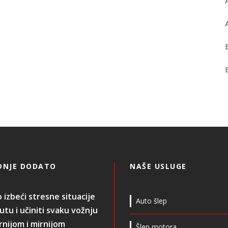
DNJE DODATO
NAŠE USLUGE
 izbeći stresne situacije
Auto šlep
utu i učiniti svaku vožnju
rnijom i mirnijom
Šlep motora