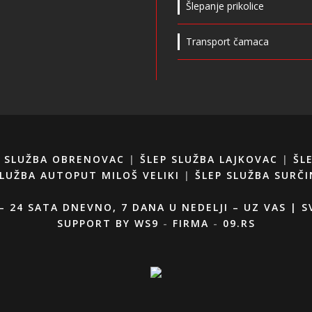
Šlepanje prikolice
Transport čamaca
P SLUŽBA OBRENOVAC
|
ŠLEP SLUŽBA LAJKOVAC
|
ŠL
SLUŽBA AUTOPUT MILOŠ VELIKI
|
ŠLEP SLUŽBA SURČI
 – 24 SATA DNEVNO, 7 DANA U NEDELJI – UZ VAS | 
SUPPORT BY
WS9
-
FIRMA
-
09.RS