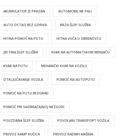
AKUMULATOR JE PRAZAN
AUTOMOBIL NE PALI
AUTO OSTAO BEZ GORIVA
BRZA ŠLEP SLUŽBA
HITNA POMOĆ NA PUTU
HITNA VUČA U OBRENOVCU
JEFTINA ŠLEP SLUŽBA
KVAR NA AUTOMATSKOM MENJAČU
KVAR NA PUTU
MEHANIČKI KVAR NA VOZILU
OTKLJUČAVANJE VOZILA
POMOĆ NA AUTOPUTU
POMOĆ NA PUTU BEOGRAD
POMOĆ PRI SAOBRAĆAJNOJ NEZGODI
POUZDANA ŠLEP SLUŽBA
POVOLJAN TRANSPORT VOZILA
PREVOZ KAMP KUĆICA
PREVOZ RADNIH MAŠINA