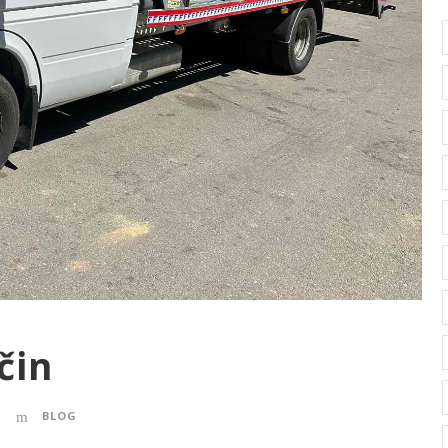
čin
BLOG