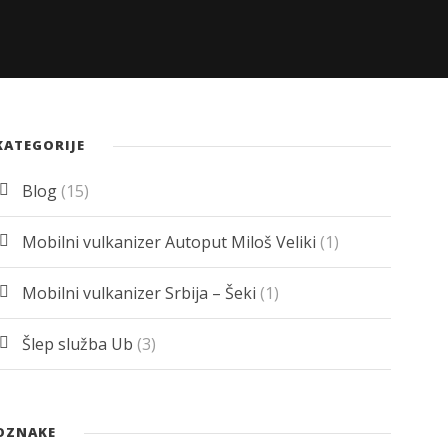
KATEGORIJE
Blog
(15)
Mobilni vulkanizer Autoput Miloš Veliki
(1)
Mobilni vulkanizer Srbija – Šeki
(1)
Šlep služba Ub
(3)
OZNAKE