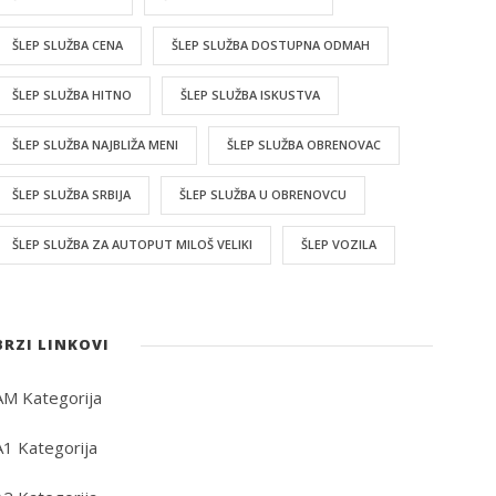
ŠLEP SLUŽBA CENA
ŠLEP SLUŽBA DOSTUPNA ODMAH
ŠLEP SLUŽBA HITNO
ŠLEP SLUŽBA ISKUSTVA
ŠLEP SLUŽBA NAJBLIŽA MENI
ŠLEP SLUŽBA OBRENOVAC
ŠLEP SLUŽBA SRBIJA
ŠLEP SLUŽBA U OBRENOVCU
ŠLEP SLUŽBA ZA AUTOPUT MILOŠ VELIKI
ŠLEP VOZILA
BRZI LINKOVI
AM Kategorija
A1 Kategorija