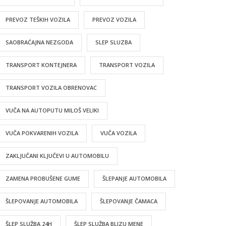
PREVOZ TEŠKIH VOZILA
PREVOZ VOZILA
SAOBRAĆAJNA NEZGODA
SLEP SLUZBA
TRANSPORT KONTEJNERA
TRANSPORT VOZILA
TRANSPORT VOZILA OBRENOVAC
VUČA NA AUTOPUTU MILOŠ VELIKI
VUČA POKVARENIH VOZILA
VUČA VOZILA
ZAKLJUČANI KLJUČEVI U AUTOMOBILU
ZAMENA PROBUŠENE GUME
ŠLEPANJE AUTOMOBILA
ŠLEPOVANJE AUTOMOBILA
ŠLEPOVANJE ČAMACA
ŠLEP SLUŽBA 24H
ŠLEP SLUŽBA BLIZU MENE