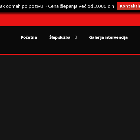
ak odmah po pozivu • Cena šlepanja već od 3.000 din
Kontaktir
Početna
Šlep služba
Galerija intervencija