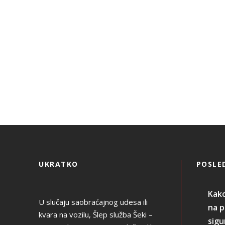
UKRATKO
POSLE
Kako
U slučaju saobraćajnog udesa ili
na p
kvara na vozilu, Šlep služba Šeki –
sigu