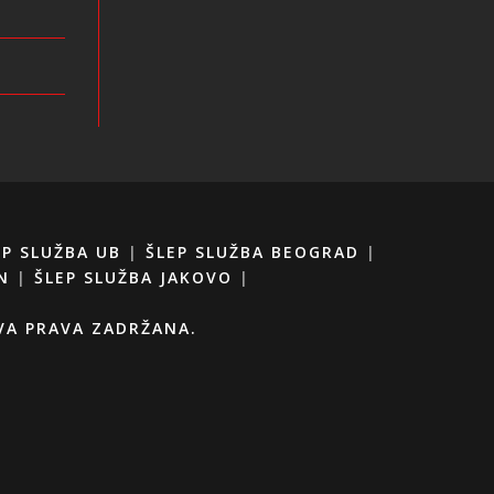
EP SLUŽBA UB
|
ŠLEP SLUŽBA BEOGRAD
|
N
|
ŠLEP SLUŽBA JAKOVO
|
SVA PRAVA ZADRŽANA.