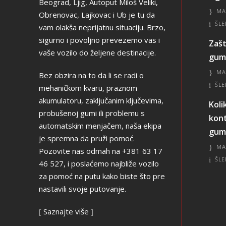
Beograd, Ljig, Autoput Miloš Veliki,
MA
Obrenovac, Lajkovac i Ub je tu da
ŠLE
vam olakša neprijatnu situaciju. Brzo,
sigurno i povoljno prevezemo vas i
Zašt
vaše vozilo do željene destinacije.
gum
MA
Bez obzira na to da li se radi o
ŠLE
mehaničkom kvaru, praznom
akumulatoru, zaključanim ključevima,
Koli
probušenoj gumi ili problemu s
kont
automatskim menjačem, naša ekipa
guma
je spremna da pruži pomoć.
MA
Pozovite nas odmah na +381 63 17
ŠLE
46 527, i poslaćemo najbliže vozilo
za pomoć na putu kako biste što pre
nastavili svoje putovanje.
[
Saznajte više
]