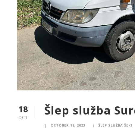
Šlep služba Sur
18
OCT
OCTOBER 18, 2023
ŠLEP SLUŽBA ŠEKI