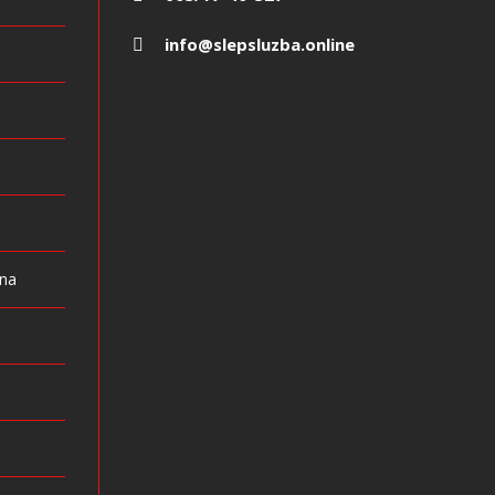
info@slepsluzba.online
a
ina