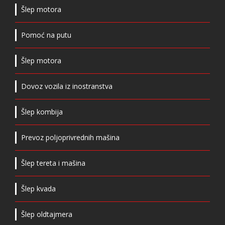
Šlep motora
Pomoć na putu
Šlep motora
Dovoz vozila iz inostranstva
Šlep kombija
Prevoz poljoprivrednih mašina
Šlep tereta i mašina
Šlep kvada
Šlep oldtajmera