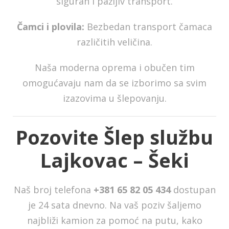
siguran i pažljiv transport.
Čamci i plovila:
Bezbedan transport čamaca
različitih veličina.
Naša moderna oprema i obučen tim
omogućavaju nam da se izborimo sa svim
izazovima u šlepovanju.
Pozovite Šlep službu
Lajkovac – Šeki
Naš broj telefona
+381 65 82 05 434
dostupan
je 24 sata dnevno. Na vaš poziv šaljemo
najbliži kamion za pomoć na putu, kako