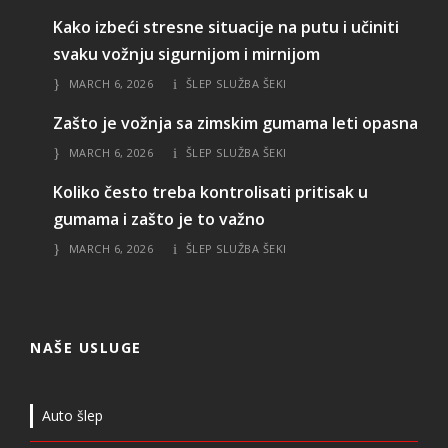
Kako izbeći stresne situacije na putu i učiniti
svaku vožnju sigurnijom i mirnijom
MARCH 6, 2026
ŠLEP SLUŽBA ŠEKI
Zašto je vožnja sa zimskim gumama leti opasna
MARCH 6, 2026
ŠLEP SLUŽBA ŠEKI
Koliko često treba kontrolisati pritisak u
gumama i zašto je to važno
MARCH 6, 2026
ŠLEP SLUŽBA ŠEKI
NAŠE USLUGE
Auto šlep