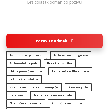
Brz dolazak odmah po pozivu!
Pozovite odmah!
Akumulator je prazan
Auto ostao bez goriva
Automobil ne pali
Brza šlep služba
Hitna pomoć na putu
Hitna vuča u Obrenovcu
Jeftina šlep služba
Kvar na automatskom menjaču
Kvar na putu
Lajkovac
Mehanički kvar na vozilu
Otključavanje vozila
Pomoć na autoputu