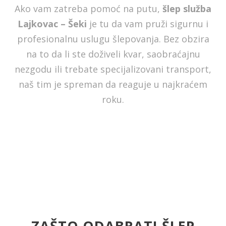
Ako vam zatreba pomoć na putu,
šlep služba
Lajkovac – Šeki
je tu da vam pruži sigurnu i
profesionalnu uslugu šlepovanja. Bez obzira
na to da li ste doživeli kvar, saobraćajnu
nezgodu ili trebate specijalizovani transport,
naš tim je spreman da reaguje u najkraćem
roku.
ZAŠTO ODABRATI ŠLEP