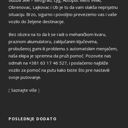
Obrenovac, Lajkovac i Ub je tu da vam olakša neprijatnu
situaciju. Brzo, sigurno i povoljno prevezemo vas i vaše
vozilo do željene destinacije.
Bez obzira na to da li se radi o mehaničkom kvaru,
praznom akumulatoru, zaključanim ključevima,
probušenoj gumi ili problemu s automatskim menjačem,
naša ekipa je spremna da pruži pomoć. Pozovite nas
odmah na +381 63 17 46 527, i poslaćemo najbliže
vozilo za pomoć na putu kako biste što pre nastavili
svoje putovanje.
[
Saznajte više
]
POSLEDNJE DODATO