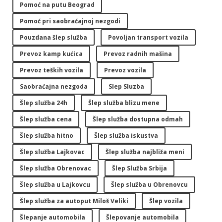
Pomoć na putu Beograd
Pomoć pri saobraćajnoj nezgodi
Pouzdana šlep služba
Povoljan transport vozila
Prevoz kamp kućica
Prevoz radnih mašina
Prevoz teških vozila
Prevoz vozila
Saobraćajna nezgoda
Slep Sluzba
Šlep služba 24h
Šlep služba blizu mene
Šlep služba cena
Šlep služba dostupna odmah
Šlep služba hitno
Šlep služba iskustva
Šlep služba Lajkovac
Šlep služba najbliža meni
Šlep služba Obrenovac
Šlep Služba Srbija
Šlep služba u Lajkovcu
Šlep služba u Obrenovcu
Šlep služba za autoput Miloš Veliki
Šlep vozila
Šlepanje automobila
Šlepovanje automobila