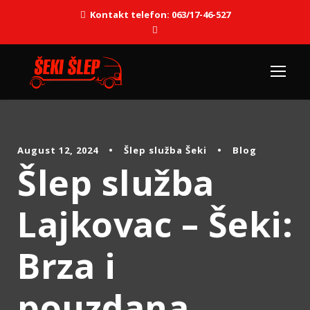
Kontakt telefon: 063/17-46-527
August 12, 2024
•
Šlep služba Šeki
•
Blog
Šlep služba
Lajkovac – Šeki:
Brza i
pouzdana