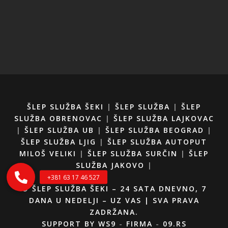
ŠLEP SLUŽBA ŠEKI
|
ŠLEP SLUŽBA
|
ŠLEP
SLUŽBA OBRENOVAC
|
ŠLEP SLUŽBA LAJKOVAC
|
ŠLEP SLUŽBA UB
|
ŠLEP SLUŽBA BEOGRAD
|
ŠLEP SLUŽBA LJIG
|
ŠLEP SLUŽBA AUTOPUT
MILOŠ VELIKI
|
ŠLEP SLUŽBA SURČIN
|
ŠLEP
SLUŽBA JAKOVO
|
© ŠLEP SLUŽBA ŠEKI – 24 SATA DNEVNO, 7
DANA U NEDELJI – UZ VAS | SVA PRAVA
ZADRŽANA.
SUPPORT BY
WS9
-
FIRMA
-
09.RS