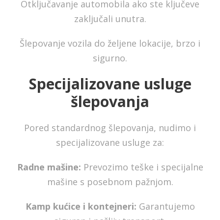
Otključavanje automobila ako ste ključeve
zaključali unutra.
Šlepovanje vozila do željene lokacije, brzo i
sigurno.
Specijalizovane usluge
šlepovanja
Pored standardnog šlepovanja, nudimo i
specijalizovane usluge za:
Radne mašine:
Prevozimo teške i specijalne
mašine s posebnom pažnjom.
Kamp kućice i kontejneri:
Garantujemo