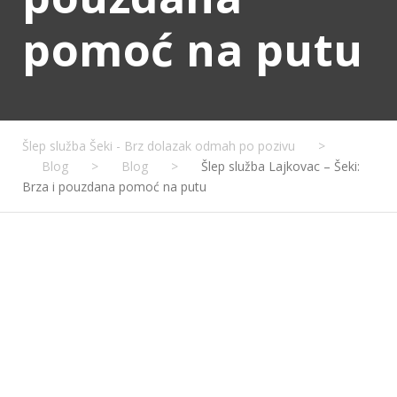
pomoć na putu
Šlep služba Šeki - Brz dolazak odmah po pozivu
>
Blog
>
Blog
>
Šlep služba Lajkovac – Šeki:
Brza i pouzdana pomoć na putu