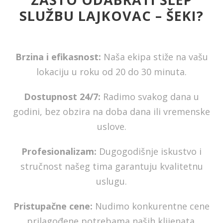
SLUŽBU LAJKOVAC – ŠEKI?
Brzina i efikasnost:
Naša ekipa stiže na vašu
lokaciju u roku od 20 do 30 minuta.
Dostupnost 24/7:
Radimo svakog dana u
godini, bez obzira na doba dana ili vremenske
uslove.
Profesionalizam:
Dugogodišnje iskustvo i
stručnost našeg tima garantuju kvalitetnu
uslugu.
Pristupačne cene:
Nudimo konkurentne cene
prilagođene potrebama naših klijenata.