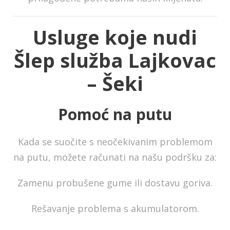
Usluge koje nudi
Šlep služba Lajkovac
– Šeki
Pomoć na putu
Kada se suočite s neočekivanim problemom
na putu, možete računati na našu podršku za:
Zamenu probušene gume ili dostavu goriva.
Rešavanje problema s akumulatorom.