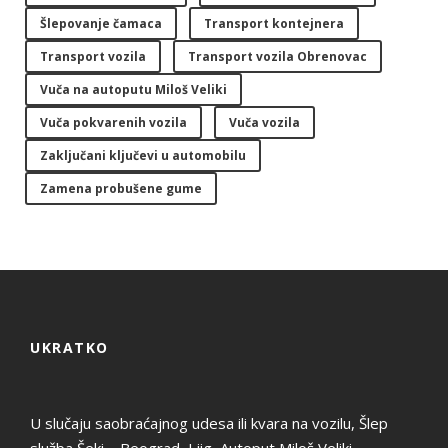
Šlepovanje čamaca
Transport kontejnera
Transport vozila
Transport vozila Obrenovac
Vuča na autoputu Miloš Veliki
Vuča pokvarenih vozila
Vuča vozila
Zaključani ključevi u automobilu
Zamena probušene gume
UKRATKO
U slučaju saobraćajnog udesa ili kvara na vozilu, Šlep
služba Šeki – Beograd, Ljig, Autoput Miloš Veliki,