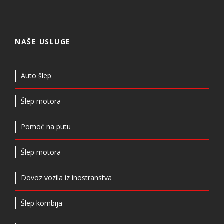
NAŠE USLUGE
Auto šlep
Šlep motora
Pomoć na putu
Šlep motora
Dovoz vozila iz inostranstva
Šlep kombija