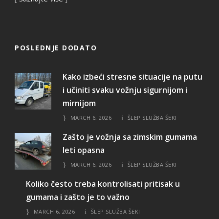
POSLEDNJE DODATO
Kako izbeći stresne situacije na putu
i učiniti svaku vožnju sigurnijom i
mirnijom
MARCH 6, 2026
ŠLEP SLUŽBA ŠEKI
Zašto je vožnja sa zimskim gumama
leti opasna
MARCH 6, 2026
ŠLEP SLUŽBA ŠEKI
Koliko često treba kontrolisati pritisak u
gumama i zašto je to važno
MARCH 6, 2026
ŠLEP SLUŽBA ŠEKI