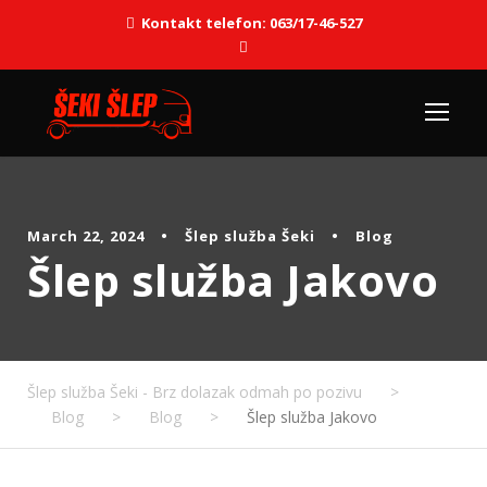
Kontakt telefon: 063/17-46-527
March 22, 2024
•
Šlep služba Šeki
•
Blog
Šlep služba Jakovo
Šlep služba Šeki - Brz dolazak odmah po pozivu
>
Blog
>
Blog
>
Šlep služba Jakovo