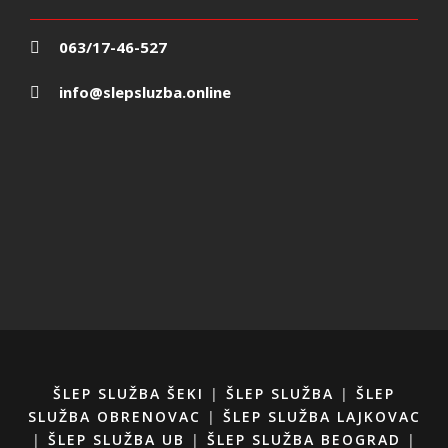
063/17-46-527
info@slepsluzba.online
ŠLEP SLUŽBA ŠEKI
|
ŠLEP SLUŽBA
|
ŠLEP
SLUŽBA OBRENOVAC
|
ŠLEP SLUŽBA LAJKOVAC
|
ŠLEP SLUŽBA UB
|
ŠLEP SLUŽBA BEOGRAD
|