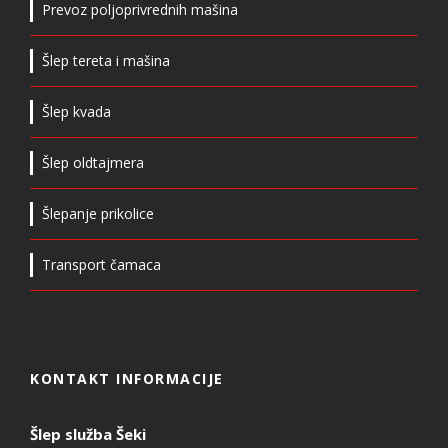
Prevoz poljoprivrednih mašina
Šlep tereta i mašina
Šlep kvada
Šlep oldtajmera
Šlepanje prikolice
Transport čamaca
KONTAKT INFORMACIJE
Šlep služba Šeki