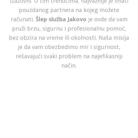
izazovni. U tim trenucima, najvažnije je imati
pouzdanog partnera na kojeg možete
računati.
Šlep služba Jakovo
je ovde da vam
pruži brzu, sigurnu i profesionalnu pomoć,
bez obzira na vreme ili okolnosti. Naša misija
je da vam obezbedimo mir i sigurnost,
rešavajući svaki problem na najefikasniji
način.