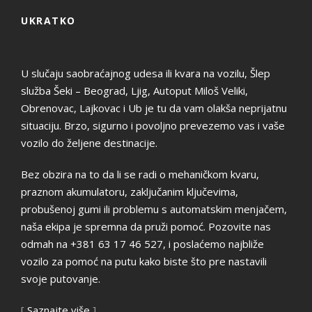
UKRATKO
U slučaju saobraćajnog udesa ili kvara na vozilu, Šlep
služba Šeki – Beograd, Ljig, Autoput Miloš Veliki,
Obrenovac, Lajkovac i Ub je tu da vam olakša neprijatnu
situaciju. Brzo, sigurno i povoljno prevezemo vas i vaše
vozilo do željene destinacije.
Bez obzira na to da li se radi o mehaničkom kvaru,
praznom akumulatoru, zaključanim ključevima,
probušenoj gumi ili problemu s automatskim menjačem,
naša ekipa je spremna da pruži pomoć. Pozovite nas
odmah na +381 63 17 46 527, i poslaćemo najbliže
vozilo za pomoć na putu kako biste što pre nastavili
svoje putovanje.
[
Saznajte više
]