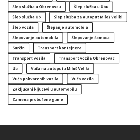
Šlep služba u Obrenovcu
Šlep služba u Ubu
Šlep služba Ub
Šlep služba za autoput Miloš Veliki
Šlep vozila
Šlepanje automobila
Šlepovanje automobila
Šlepovanje čamaca
Surčin
Transport kontejnera
Transport vozila
Transport vozila Obrenovac
Ub
Vuča na autoputu Miloš Veliki
Vuča pokvarenih vozila
Vuča vozila
Zaključani ključevi u automobilu
Zamena probušene gume