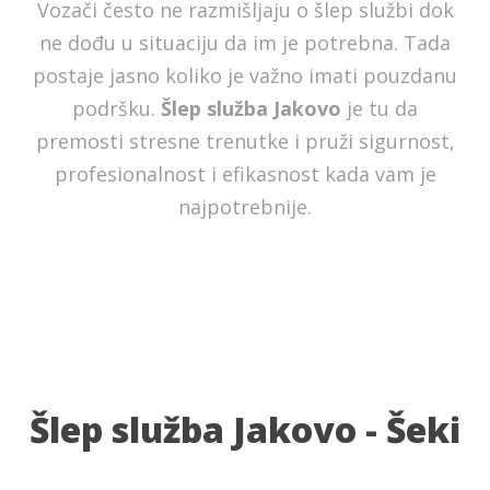
Vozači često ne razmišljaju o šlep službi dok
ne dođu u situaciju da im je potrebna. Tada
postaje jasno koliko je važno imati pouzdanu
podršku.
Šlep služba Jakovo
je tu da
premosti stresne trenutke i pruži sigurnost,
profesionalnost i efikasnost kada vam je
najpotrebnije.
Šlep služba Jakovo - Šeki