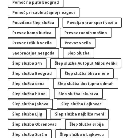
Pomoć na putu Beograd
Pomoć pri saobraćajnoj nezgodi
Pouzdana šlep služba
Povoljan transport vozila
Prevoz kamp kućica
Prevoz radnih mašina
Prevoz teških vozila
Prevoz vozila
Saobraćajna nezgoda
Slep Sluzba
Šlep služba 24h
Šlep služba Autoput Miloš Veliki
Šlep služba Beograd
Šlep služba blizu mene
Šlep služba cena
Šlep služba dostupna odmah
Šlep služba hitno
Šlep služba iskustva
Šlep služba Jakovo
Šlep služba Lajkovac
Šlep služba Ljig
Šlep služba najbliža meni
Šlep služba Obrenovac
Šlep Služba Srbija
Šlep služba Surčin
Šlep služba u Lajkovcu