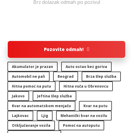
Brz dolazak odmah po pozivu!
Pozovite odmah!
Akumulator je prazan
Auto ostao bez goriva
Automobil ne pali
Beograd
Brza šlep služba
Hitna pomoć na putu
Hitna vuča u Obrenovcu
Jakovo
Jeftina šlep služba
Kvar na automatskom menjaču
Kvar na putu
Lajkovac
Ljig
Mehanički kvar na vozilu
Otključavanje vozila
Pomoć na autoputu