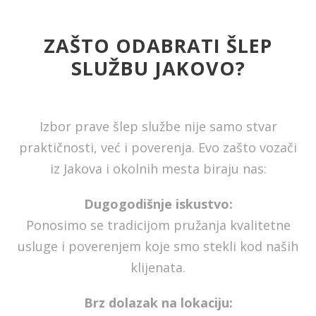
ZAŠTO ODABRATI ŠLEP
SLUŽBU JAKOVO?
Izbor prave šlep službe nije samo stvar
praktičnosti, već i poverenja. Evo zašto vozači
iz Jakova i okolnih mesta biraju nas:
Dugogodišnje iskustvo:
Ponosimo se tradicijom pružanja kvalitetne
usluge i poverenjem koje smo stekli kod naših
klijenata.
Brz dolazak na lokaciju: